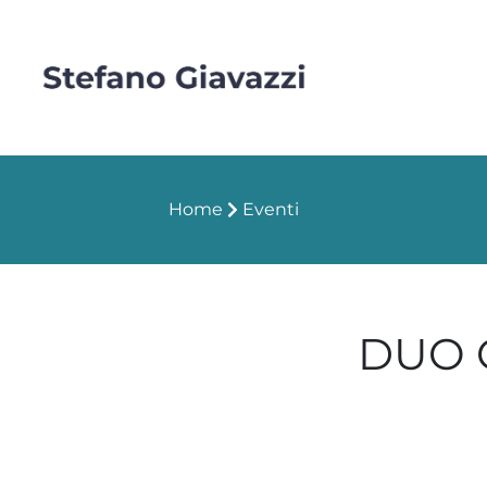
Home
Eventi
DUO G