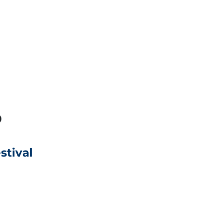
0
stival